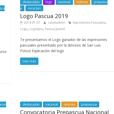
destacadas
logo
nacional
noticias
prepascu
scu
a
recursos
Logo Pascua 2019
,
2019-01-07
catoliadmin
Expresiones Pascuales
,
,
Logo
Logotipo
Pascua Juvenil
Te presentamos el Logo ganador de las expresiones
pascuales presentado por la diócesis de San Luis
Potosí Explicación del logo
urso
Leer más
ecur
destacadas
nacional
noticias
prepascua
Convocatoria Prepascua Nacional