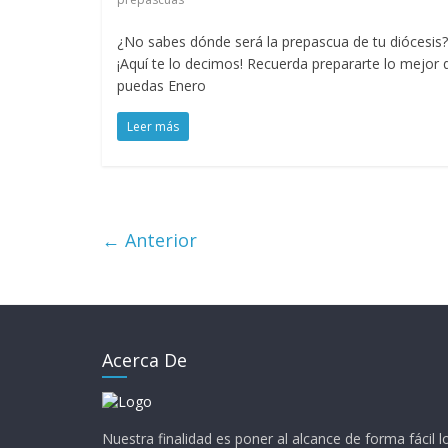
¿No sabes dónde será la prepascua de tu diócesis?
¡Aquí te lo decimos! Recuerda prepararte lo mejor 
puedas Enero
Leer más
← Anterior
Acerca De
Nuestra finalidad es poner al alcance de forma fácil 