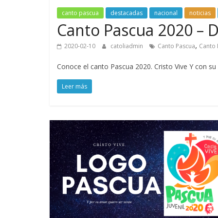
canto pascua
destacadas
nacional
noticias
Canto Pascua 2020 – D
,
2020-02-10
catoliadmin
Canto Pascua
Canto 
Conoce el canto Pascua 2020. Cristo Vive Y con su
Leer más