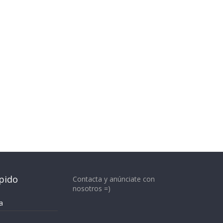
pido
Contacta y anúnciate con
nosotros =)
a