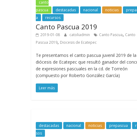
canto
pascua
destacadas
nacional
noticias
prepa
a
recursos
Canto Pascua 2019
,
2019-01-08
catoliadmin
Canto Pascua
Canto
,
Pascua 2019
Diocesis de Ecatepec
Te presentamos el canto pascua juvenil 2019 de la
diócesis de Ecatepec que resultó ganador del conc
de expresiones pascuales en la cd. de Torreón
(compuesto por Roberto González García)
Leer más
destacadas
nacional
noticias
prepascua
r
sos