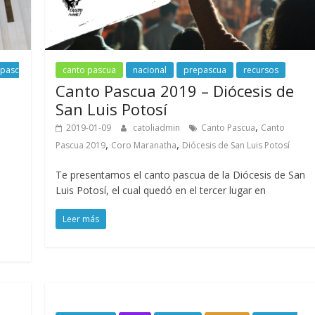
epasc
canto pascua
nacional
prepascua
recursos
Canto Pascua 2019 – Diócesis de
San Luis Potosí
,
2019-01-09
catoliadmin
Canto Pascua
Canto
,
,
Pascua 2019
Coro Maranatha
Diócesis de San Luis Potosí
Te presentamos el canto pascua de la Diócesis de San
Luis Potosí, el cual quedó en el tercer lugar en
Leer más