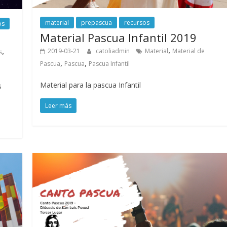
material
prepascua
recursos
os
Material Pascua Infantil 2019
,
,
2019-03-21
catoliadmin
Material
Material de
s
,
,
Pascua
Pascua
Pascua Infantil
Material para la pascua Infantil
s
Leer más