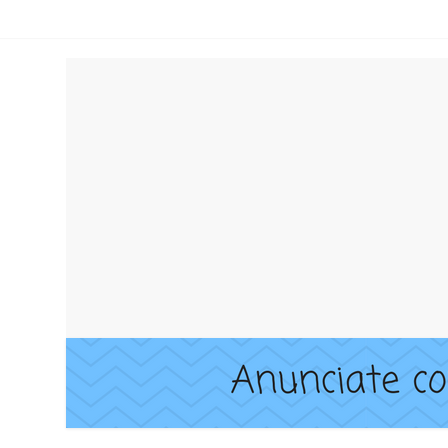
lientes
n google maps