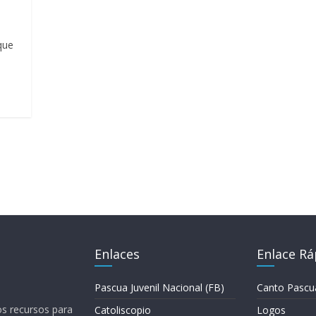
que
Enlaces
Enlace Rá
Pascua Juvenil Nacional (FB)
Canto Pascu
los recursos para
Catoliscopio
Logos