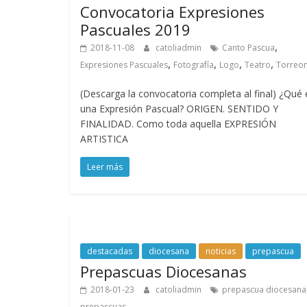
Convocatoria Expresiones
Pascuales 2019
,
2018-11-08
catoliadmin
Canto Pascua
,
,
,
,
Expresiones Pascuales
Fotografía
Logo
Teatro
Torreo
(Descarga la convocatoria completa al final) ¿Qué 
una Expresión Pascual? ORIGEN. SENTIDO Y
FINALIDAD. Como toda aquella EXPRESIÓN
ARTISTICA
Leer más
destacadas
diocesana
noticias
prepascua
Prepascuas Diocesanas
2018-01-23
catoliadmin
prepascua diocesana
prepascuas