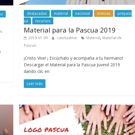
destacadas
material
nacional
noticias
prepasc
os
ua
recursos
Material para la Pascua 2019
,
s
,
2019-01-09
catoliadmin
Material
Material de
Pascua
s
¡Cristo Vive! ¡ Escúchalo y acompaña a tu hermano!
Descargar el Material para la Pascua Juvenil 2019
dando clic en
Leer más