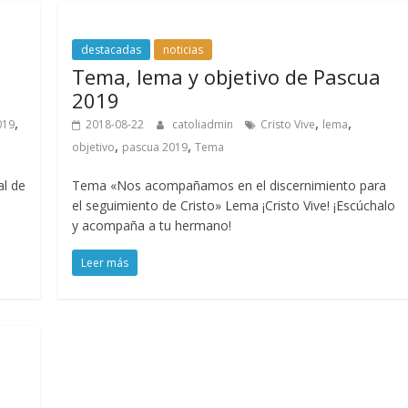
destacadas
noticias
e
Tema, lema y objetivo de Pascua
2019
,
,
,
019
2018-08-22
catoliadmin
Cristo Vive
lema
,
,
objetivo
pascua 2019
Tema
al de
Tema «Nos acompañamos en el discernimiento para
el seguimiento de Cristo» Lema ¡Cristo Vive! ¡Escúchalo
y acompaña a tu hermano!
Leer más