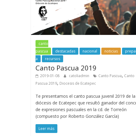
canto
pascua
destacadas
nacional
noticias
prepa
a
recursos
Canto Pascua 2019
,
2019-01-08
catoliadmin
Canto Pascua
Canto
,
Pascua 2019
Diocesis de Ecatepec
Te presentamos el canto pascua juvenil 2019 de la
diócesis de Ecatepec que resultó ganador del conc
de expresiones pascuales en la cd. de Torreón
(compuesto por Roberto González García)
Leer más