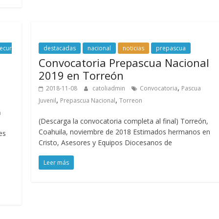
ecur
destacadas
nacional
noticias
prepascua
Convocatoria Prepascua Nacional
2019 en Torreón
,
2018-11-08
catoliadmin
Convocatoria
Pascua
,
,
Juvenil
Prepascua Nacional
Torreon
n
(Descarga la convocatoria completa al final) Torreón,
Coahuila, noviembre de 2018 Estimados hermanos en
es
Cristo, Asesores y Equipos Diocesanos de
Leer más