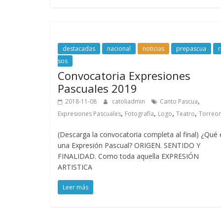
destacadas
nacional
noticias
prepascua
r
sos
Convocatoria Expresiones
Pascuales 2019
,
2018-11-08
catoliadmin
Canto Pascua
,
,
,
,
Expresiones Pascuales
Fotografía
Logo
Teatro
Torreo
(Descarga la convocatoria completa al final) ¿Qué 
una Expresión Pascual? ORIGEN. SENTIDO Y
FINALIDAD. Como toda aquella EXPRESIÓN
ARTISTICA
Leer más