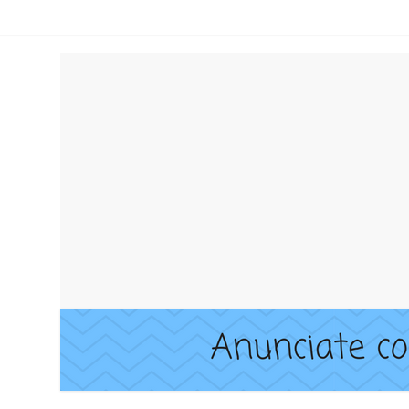
lientes
n google maps