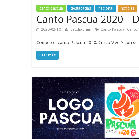
canto pascua
destacadas
nacional
noticias
Canto Pascua 2020 – D
,
2020-02-10
catoliadmin
Canto Pascua
Canto 
Conoce el canto Pascua 2020. Cristo Vive Y con su
Leer más