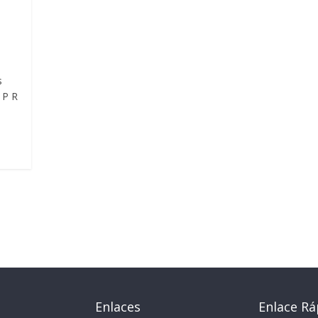
s
 P R
Enlaces
Enlace Rá