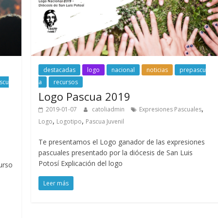
destacadas
logo
nacional
noticias
prepascu
scu
a
recursos
Logo Pascua 2019
,
2019-01-07
catoliadmin
Expresiones Pascuales
,
,
Logo
Logotipo
Pascua Juvenil
Te presentamos el Logo ganador de las expresiones
pascuales presentado por la diócesis de San Luis
Potosí Explicación del logo
urso
Leer más