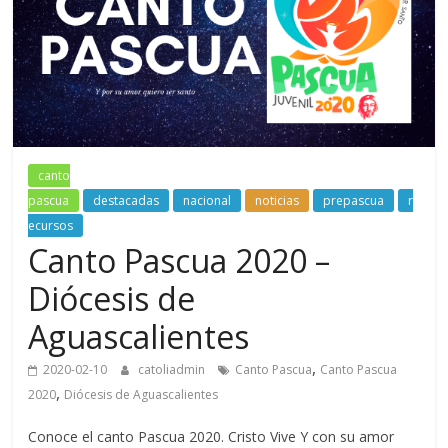
canto
pascua
destacadas
nacional
noticias
prepascua
r
ecursos
Canto Pascua 2020 –
Diócesis de
Aguascalientes
,
2020-02-10
catoliadmin
Canto Pascua
Canto Pascua
,
2020
Diócesis de Aguascalientes
Conoce el canto Pascua 2020. Cristo Vive Y con su amor