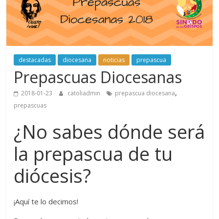
destacadas
diocesana
noticias
prepascua
Prepascuas Diocesanas
,
2018-01-23
catoliadmin
prepascua diocesana
prepascuas
¿No sabes dónde será
la prepascua de tu
diócesis?
¡Aquí te lo decimos!