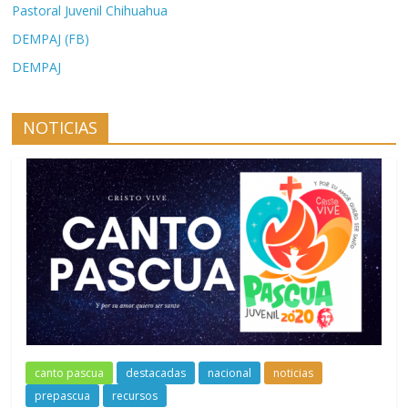
Pastoral Juvenil Chihuahua
DEMPAJ (FB)
DEMPAJ
NOTICIAS
canto pascua
destacadas
nacional
noticias
prepascua
recursos